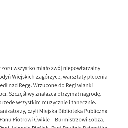
eczoru wszystko miało swój niepowtarzalny
odyń Wiejskich Zagórzyce, warsztaty plecenia
zedł nad Regę. Wrzucone do Regi wianki
ci. Szczęśliwy znalazca otrzymał nagrodę.
przede wszystkim muzycznie i tanecznie.
nizatorzy, czyli Miejska Biblioteka Publiczna
 Panu Piotrowi Ćwikle – Burmistrzowi Łobza,
ni Jolancie Pieślak, Pani Paulinie Dziemitko,