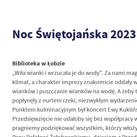
Noc Świętojańska 2023
Biblioteka w Łobzie
„Wiła wianki i wrzucała je do wody". Za nami ma
klimat, a charakter imprezy znakomicie oddały w
wianków i puszczanie wianków na wodę. A żeby tr
popłynęły z nurtem rzeki, niezwykłym wydarzeni
Punktem kulminacyjnym był koncert Ewy Kukliński
Przedsięwzięcie nie udałoby się bez współpracy w
pragniemy podziękować wszystkim, którzy włożyli
Panu Rafałowi Żełobowskiemu, dzieciom z Przedsz