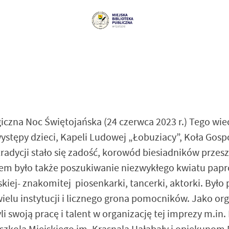
giczna Noc Świętojańska (24 czerwca 2023 r.) Tego wi
ystępy dzieci, Kapeli Ludowej „Łobuziacy”, Koła Gosp
adycji stało się zadość, korowód biesiadników przes
em było także poszukiwanie niezwykłego kwiatu papro
ej- znakomitej piosenkarki, tancerki, aktorki. Było 
ielu instytucji i licznego grona pomocników. Jako orga
 swoją pracę i talent w organizację tej imprezy m.in.
kola Miejskiego im. Krasnala Hałabały i opiekunom Pa